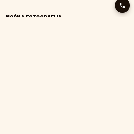
NOĆNA FOTOGRAFIJA
Manual mode: f/2.8-4, ISO 1600-3200, 15-20s
ekspozicija
Tripod obavezan
Fokus na beskonačno
Noći bez mjeseca najbolje
INTEGRACIJA SA RAFTING IZLETOM
Jednodnevna: rafting ujutru, opuštanje
popodne, zvijezde veče na Crnom jezeru
Dvodnevna: rafting Dan 1, kamp Dan 1 noć =