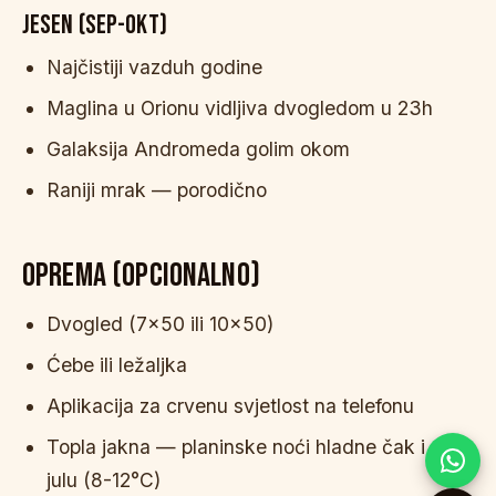
JESEN (SEP-OKT)
Najčistiji vazduh godine
Maglina u Orionu vidljiva dvogledom u 23h
Galaksija Andromeda golim okom
Raniji mrak — porodično
OPREMA (OPCIONALNO)
Dvogled (7×50 ili 10×50)
Ćebe ili ležaljka
Aplikacija za crvenu svjetlost na telefonu
Topla jakna — planinske noći hladne čak i u
julu (8-12°C)