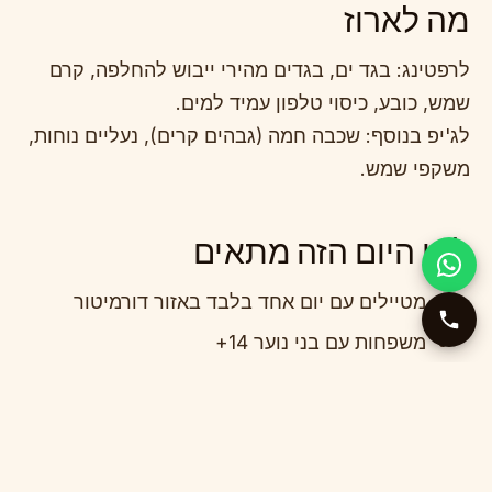
מה לארוז
לרפטינג: בגד ים, בגדים מהירי ייבוש להחלפה, קרם
שמש, כובע, כיסוי טלפון עמיד למים.
לג'יפ בנוסף: שכבה חמה (גבהים קרים), נעליים נוחות,
משקפי שמש.
למי היום הזה מתאים
מטיילים עם יום אחד בלבד באזור דורמיטור
משפחות עם בני נוער 14+
זוגות שרוצים גיוון
כל מי שה"חובה לראות" כולל גם את טארה
וגם את דורמיטור