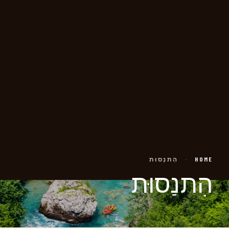
HOME
·
הִתנַסוּת
הִתנַסוּת