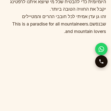
היומיומית כדי להבטיח שכל מי שיוצא איתנו לרפטינג
יקבל את החוויה הטובה ביותר.
זהו גן עדן אמיתי לכל חובבי ההרים והמטיילים
שבנפשם.This is a paradise for all mountaineers
and mountain lovers.
הקסם של נהר טארה
קניון נהר הטארה, שנוצר עקב סחף מתמשך, הוא אחד
התהומות העמוקות ביותר באירופה, והוא אחד הקניונים
היפים ביותר בעולם. אורכו של הקניון 78 קילומטרים,
ועומקו העמוק ביותר הוא מעל 1300 מטרים. נהר